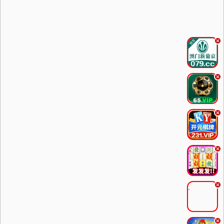
.
.
.
.
.
.